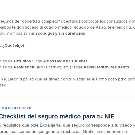
eguros de "cobertura completa" aceptados por todos los consulados y ofi
 Ambos te dan acceso al cuadro médico reducido de Asisa, telemedicina, u
ión. Y ambos son 
sin copagos y sin carencias
.
 ¿Cuál elijo?
o es de 
Estudios
? Elige 
Asisa Health Students
.
o es de 
Residencia
 (No Lucrativa, etc.)? Elige 
Asisa Health Residents
.
ple. Elegir la póliza que se alinea con tu visado es el último paso para gara
tosa.