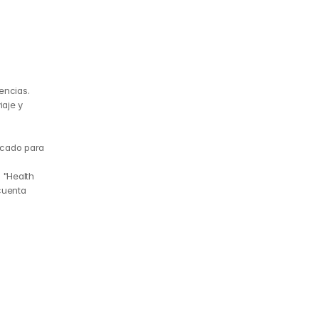
encias.
aje y 
icado para 
 "Health 
uenta 