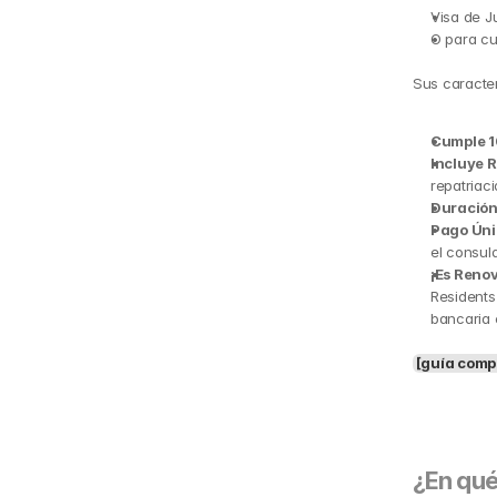
Visa de J
O para cu
Sus caracter
Cumple 1
Incluye R
repatriaci
Duración
Pago Únic
el consul
¡Es Renov
Residents
bancaria 
[guía compl
¿En qué