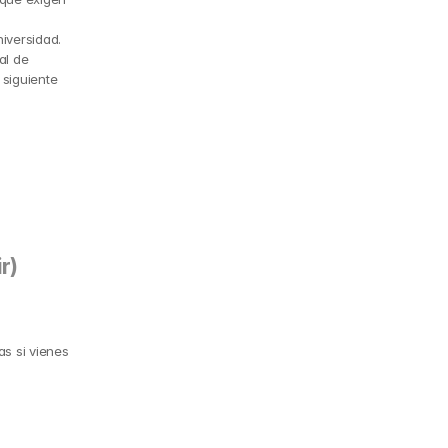
iversidad.
l de 
siguiente 
r)
s si vienes 