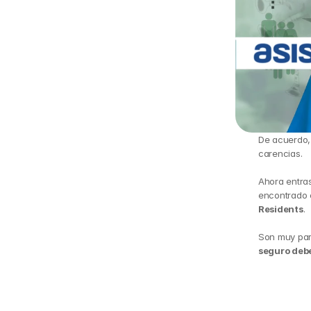
De acuerdo, 
carencias.
Ahora entras
encontrado c
Residents
.
Son muy pare
seguro debe