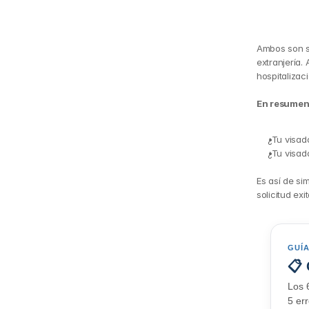
Ambos son s
extranjería.
hospitalizac
En resumen:
¿Tu visad
¿Tu visad
Es así de sim
solicitud exi