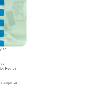
 sin 
as 
isa Health 
s simple: 
el 