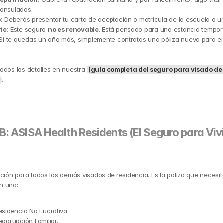
onsulados.
:
 Deberás presentar tu carta de aceptación o matrícula de la escuela o un
te:
 Este seguro 
no es renovable
. Está pensado para una estancia tempora
 Si te quedas un año más, simplemente contratas una póliza nueva para el 
odos los detalles en nuestra 
[guía completa del seguro para visado de 
]
.
B: ASISA Health Residents (El Seguro para Vivi
pción para todos los demás visados de residencia. Es la póliza que necesita
n una:
esidencia No Lucrativa.
eagrupción Familiar.