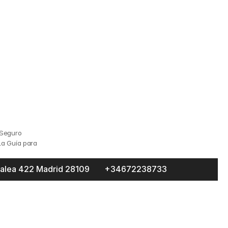
Seguro 
a Guía para 
alea 422 Madrid 28109 
+346722387
33