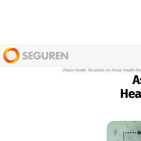
Asisa Health Students vs Asisa Health Re
A
Heal