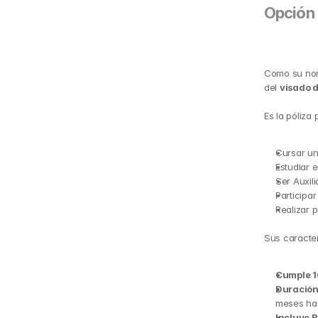
Opción 
Como su nomb
del 
visado 
Es la póliza
Cursar un
Estudiar 
Ser Auxil
Participa
Realizar p
Sus caracter
Cumple 1
Duración 
meses has
Incluye R