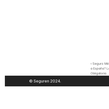
Seguro
Buscamos entre t
las opciones del 
mercado
‹ Seguro Méd
a España? L
Obligatoria
Calcula tu seguro
© Seguren 2024. 