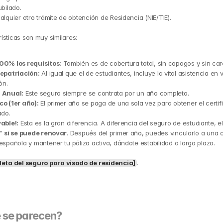
ubilado.
alquier otro trámite de obtención de Residencia (NIE/TIE).
ísticas son muy similares:
00% los requisitos:
 También es de cobertura total, sin copagos y sin car
epatriación:
 Al igual que el de estudiantes, incluye la vital asistencia en vi
ón.
 Anual:
 Este seguro siempre se contrata por un año completo.
o (1er año):
 El primer año se paga de una sola vez para obtener el certif
ado.
able!:
 Esta es la gran diferencia. A diferencia del seguro de estudiante, el
" 
sí se puede renovar
. Después del primer año, puedes vincularlo a una c
española y mantener tu póliza activa, dándote estabilidad a largo plazo.
eta del seguro para visado de residencia]
.
 se parecen?