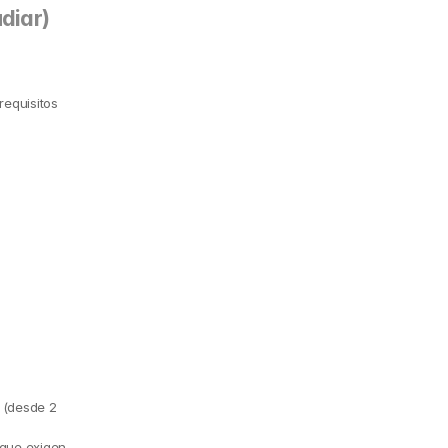
diar)
equisitos 
 (desde 2 
 que exigen 