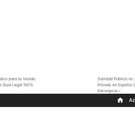
odas 
ico para tu Visado 
Sanidad Pública vs. 
a Guía Legal 100% 
Privado en España: L
Extranjeros ›
Az