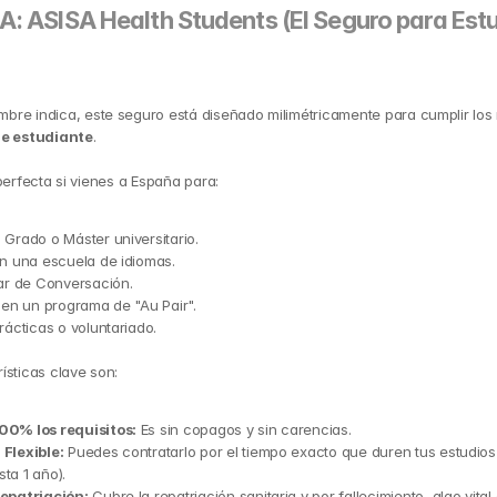
A: ASISA Health Students (El Seguro para Estu
re indica, este seguro está diseñado milimétricamente para cumplir los r
de estudiante
.
 perfecta si vienes a España para:
 Grado o Máster universitario.
en una escuela de idiomas.
iar de Conversación.
r en un programa de "Au Pair".
rácticas o voluntariado.
ísticas clave son:
00% los requisitos:
 Es sin copagos y sin carencias.
Flexible:
 Puedes contratarlo por el tiempo exacto que duren tus estudios
ta 1 año).
epatriación:
 Cubre la repatriación sanitaria y por fallecimiento, algo vital