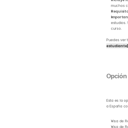
muchos c
Requisito
Importan
estudios.
curso.
Puedes ver t
estudiante
Opción 
Esta es la o
a España co
Visa de R
Visa de R