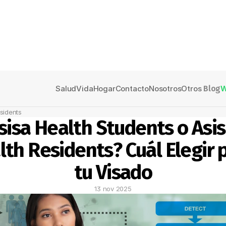
Salud
Vida
Hogar
Contacto
Nosotros
Otros 
Blog
W
sidents
sisa Health Students o Asis
th Residents? Cuál Elegir p
tu Visado
13 nov 2025