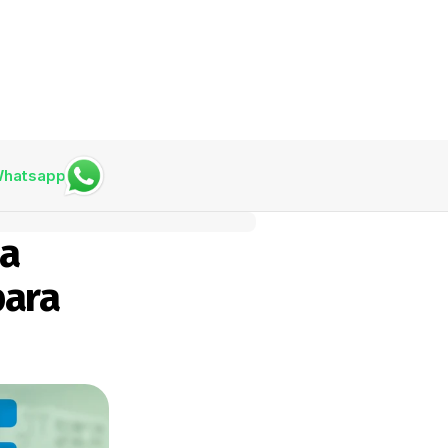
hatsapp
a 
ara 