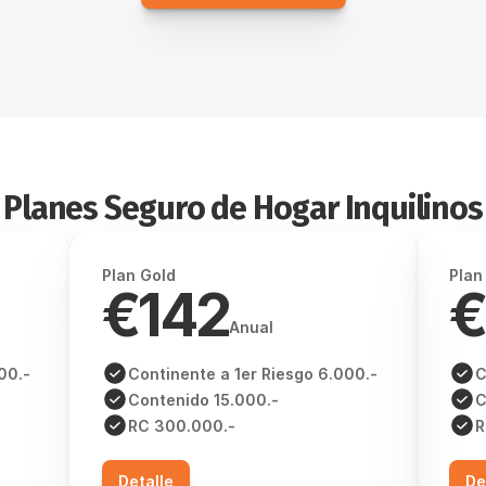
Planes Seguro de Hogar Inquilinos
Plan Gold
Plan
€142
€
Anual
00.-
Continente a 1er Riesgo 6.000.-
C
Contenido 15.000.-
C
RC 300.000.-
R
Detalle
De