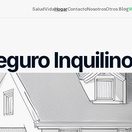
Salud
Vida
Hogar
Contacto
Nosotros
Otros 
Blog
W
eguro Inquilino