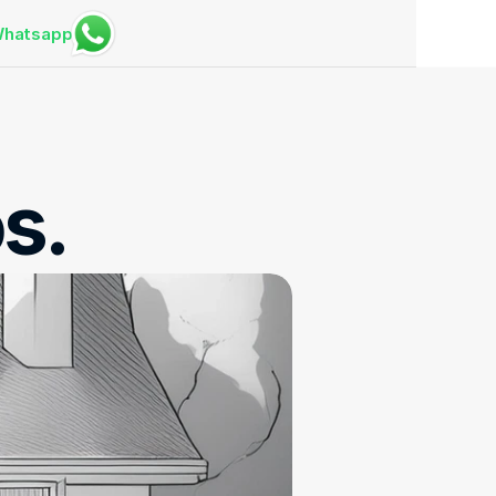
hatsapp
s.